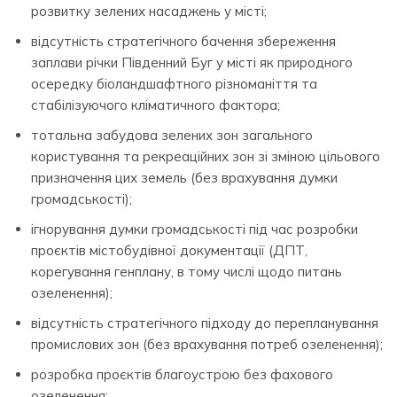
розвитку зелених насаджень у місті;
відсутність стратегічного бачення збереження
заплави річки Південний Буг у місті як природного
осередку біоландшафтного різноманіття та
стабілізуючого кліматичного фактора;
тотальна забудова зелених зон загального
користування та рекреаційних зон зі зміною цільового
призначення цих земель (без врахування думки
громадськості);
ігнорування думки громадськості під час розробки
проєктів містобудівної документації (ДПТ,
корегування генплану, в тому числі щодо питань
озеленення);
відсутність стратегічного підходу до перепланування
промислових зон (без врахування потреб озеленення);
розробка проєктів благоустрою без фахового
озеленення;