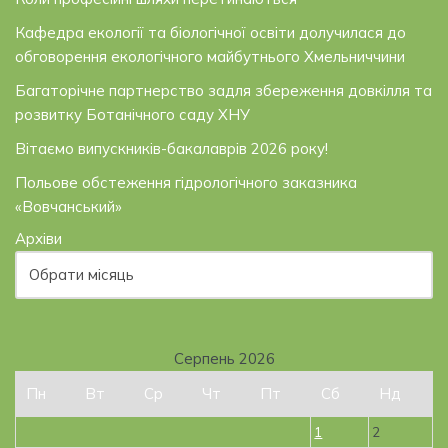
Кафедра екології та біологічної освіти долучилася до
обговорення екологічного майбутнього Хмельниччини
Багаторічне партнерство задля збереження довкілля та
розвитку Ботанічного саду ХНУ
Вітаємо випускників-бакалаврів 2026 року!
Польове обстеження гідрологічного заказника
«Вовчанський»
Архіви
Серпень 2026
Пн
Вт
Ср
Чт
Пт
Сб
Нд
1
2