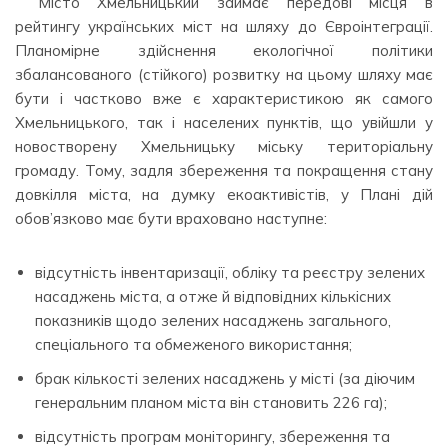
Місто Хмельницький займає передові місця в
рейтингу українських міст на шляху до Євроінтеграції.
Планомірне здійснення екологічної політики
збалансованого (стійкого) розвитку на цьому шляху має
бути і частково вже є характеристикою як самого
Хмельницького, так і населених пунктів, що увійшли у
новостворену Хмельницьку міську територіальну
громаду. Тому, задля збереження та покращення стану
довкілля міста, на думку екоактивістів, у Плані дій
обов’язково має бути враховано наступне:
відсутність інвентаризації, обліку та реєстру зелених
насаджень міста, а отже й відповідних кількісних
показників щодо зелених насаджень загального,
спеціального та обмеженого використання;
брак кількості зелених насаджень у місті (за діючим
генеральним планом міста він становить 226 га);
відсутність програм моніторингу, збереження та