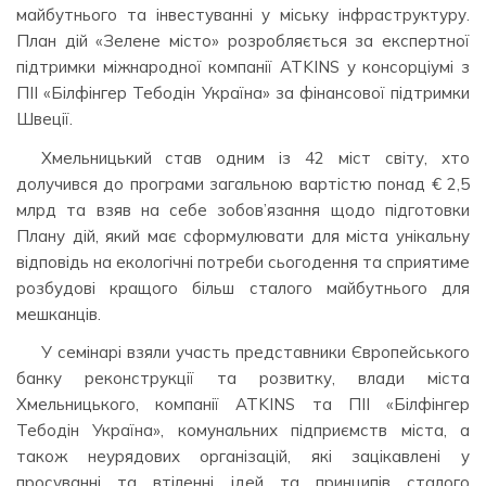
майбутнього та інвестуванні у міську інфраструктуру.
План дій «Зелене місто» розробляється за експертної
підтримки міжнародної компанії ATKINS у консорціумі з
ПІІ «Білфінгер Тебодін Україна» за фінансової підтримки
Швеції.
Хмельницький став одним із 42 міст світу, хто
долучився до програми загальною вартістю понад € 2,5
млрд та взяв на себе зобов’язання щодо підготовки
Плану дій, який має сформулювати для міста унікальну
відповідь на екологічні потреби сьогодення та сприятиме
розбудові кращого більш сталого майбутнього для
мешканців.
У семінарі взяли участь представники Європейського
банку реконструкції та розвитку, влади міста
Хмельницького, компанії ATKINS та ПІІ «Білфінгер
Тебодін Україна», комунальних підприємств міста, а
також неурядових організацій, які зацікавлені у
просуванні та втіленні ідей та принципів сталого