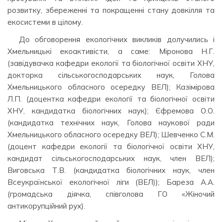
розвитку, збереженні та покращенні стану довкілля та
екосистеми в цілому.
До обговорення екологічних викликів долучились і
Хмельницькі екоактивісти, а саме: Міронова Н.Г.
(завідувачка кафедри екології та біологічної освіти ХНУ,
докторка сільськогосподарських наук, Голова
Хмельницького обласного осередку ВЕЛ); Казімірова
Л.П. (доцентка кафедри екології та біологічної освіти
ХНУ, кандидатка біологічних наук); Єфремова О.О.
(кандидатка технічних наук, Голова наукової ради
Хмельницького обласного осередку ВЕЛ); Шевченко С.М.
(доцент кафедри екології та біологічної освіти ХНУ,
кандидат сільськогосподарських наук, член ВЕЛ);
Виговська Т.В. (кандидатка біологічних наук, член
Всеукраїнської екологічної ліги (ВЕЛ)); Бареза А.А.
(громадська діячка, співголова ГО «Жіночий
антикорупційний рух).