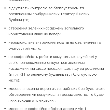
відсутність контролю за благоустроєм та
озелененням прибудинкових територій нових
будівництв;
створення зелених насаджень загального
користування лише на папері;
нераціональне витрачання коштів на озеленення та
благоустрій міста;
непрофесійність роботи комунальних служб, які у
своїх повноваженнях опікуються зеленими
насадженнями щодо посадки і догляду за рослинами
(в т.ч. КП по зеленому будівництву і благоустрою
міста);
масове знесення дерев як «аварійних» без будь-якого
обговорення чи комунікації з громадськістю, та будь-
яких заходів з їх лікування;
масова непрофесійна обрізка дерев у місті;