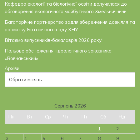
Кафедра екології та біологічної освіти долучилася до
обговорення екологічного майбутнього Хмельниччини
Багаторічне партнерство задля збереження довкілля та
розвитку Ботанічного саду ХНУ
Вітаємо випускників-бакалаврів 2026 року!
Польове обстеження гідрологічного заказника
«Вовчанський»
Архіви
Серпень 2026
Пн
Вт
Ср
Чт
Пт
Сб
Нд
1
2
3
4
5
6
7
8
9