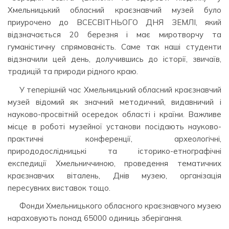
Хмельницький обласний краєзнавчий музей було
приурочено до ВСЕСВІТНЬОГО ДНЯ ЗЕМЛІ, який
відзначається 20 березня і має миротворчу та
гуманістичну спрямованість. Саме так наші студенти
відзначили цей день, долучившись до історії, звичаїв,
традицій та природи рідного краю.
У теперішній час Хмельницький обласний краєзнавчий
музей відомий як значний методичний, видавничий і
науково-просвітній осередок області і країни. Важливе
місце в роботі музейної установи посідають науково-
практичні конференції, археологічні,
природодослідницькі та історико-етнографічні
експедиції Хмельниччиною, проведення тематичних
краєзнавчих віталень, Днів музею, організація
пересувних виставок тощо.
Фонди Хмельницького обласного краєзнавчого музею
нараховують понад 65000 одиниць зберігання.