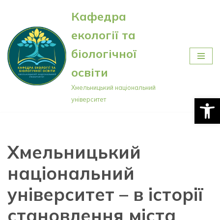
Кафедра
Перейти
екології та
до
вмісту
біологічної
освіти
Хмельницький національний
Відкри
університет
Хмельницький
національний
університет – в історії
становлення міста