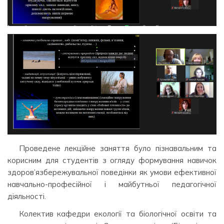
Проведене лекційне заняття було пізнавальним та
корисним для студентів з огляду формування навичок
здоров’язбережувальної поведінки як умови ефективної
навчально-професійної і майбутньої педагогічної
діяльності.
Колектив кафедри екології та біологічної освіти та