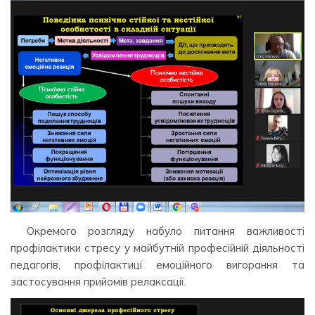
Окремого розгляду набуло питання важливості
профілактики стресу у майбутній професійній діяльності
педагогів, профілактиці емоційного вигорання та
застосування прийомів релаксації.