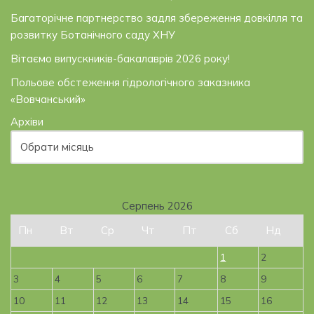
Багаторічне партнерство задля збереження довкілля та
розвитку Ботанічного саду ХНУ
Вітаємо випускників-бакалаврів 2026 року!
Польове обстеження гідрологічного заказника
«Вовчанський»
Архіви
Серпень 2026
Пн
Вт
Ср
Чт
Пт
Сб
Нд
1
2
3
4
5
6
7
8
9
10
11
12
13
14
15
16