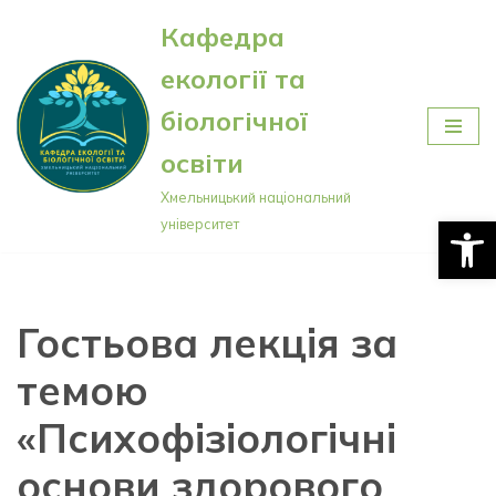
Кафедра
Перейти
екології та
до
вмісту
біологічної
освіти
Хмельницький національний
Відкри
університет
Гостьова лекція за
темою
«Психофізіологічні
основи здорового