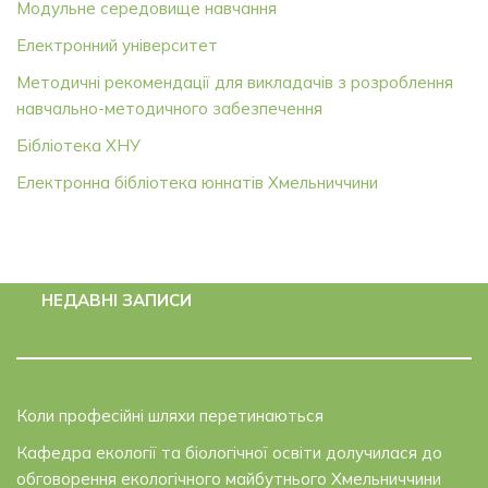
Модульне середовище навчання
Електронний університет
Методичні рекомендації для викладачів з розроблення
навчально-методичного забезпечення
Бібліотека ХНУ
Електронна бібліотека юннатів Хмельниччини
НЕДАВНІ ЗАПИСИ
Коли професійні шляхи перетинаються
Кафедра екології та біологічної освіти долучилася до
обговорення екологічного майбутнього Хмельниччини