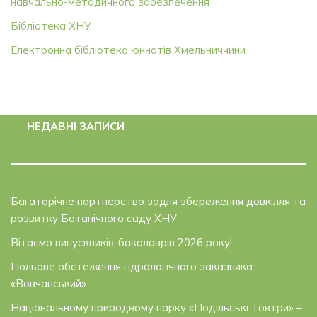
навчально-методичного забезпечення
Бібліотека ХНУ
Електронна бібліотека юннатів Хмельниччини
НЕДАВНІ ЗАПИСИ
Багаторічне партнерство задля збереження довкілля та
розвитку Ботанічного саду ХНУ
Вітаємо випускників-бакалаврів 2026 року!
Польове обстеження гідрологічного заказника
«Вовчанський»
Національному природному парку «Подільські Товтри» –