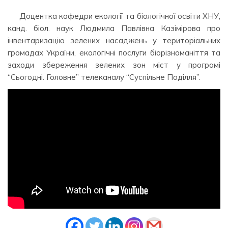
Доцентка кафедри екології та біологічної освіти ХНУ,
канд. біол. наук Людмила Павлівна Казімірова про
інвентаризацію зелених насаджень у територіальних
громадах України, екологічні послуги біорізноманіття та
заходи збереження зелених зон міст у програмі
“Сьогодні. Головне” телеканалу “Суспільне Поділля”.