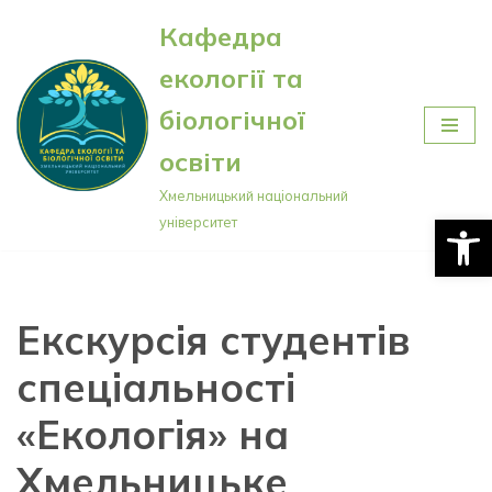
Кафедра
Перейти
екології та
до
вмісту
біологічної
освіти
Хмельницький національний
Відкри
університет
Екскурсія студентів
спеціальності
«Екологія» на
Хмельницьке