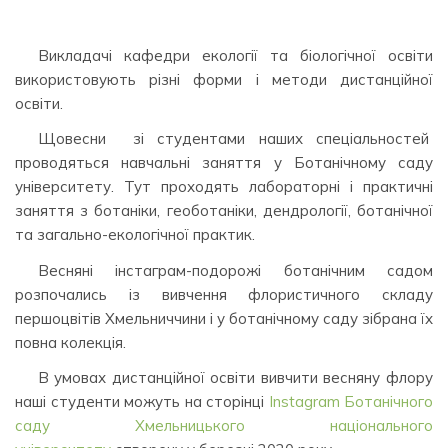
Викладачі кафедри екології та біологічної освіти
використовують різні форми і методи дистанційної
освіти.
Щовесни зі студентами наших спеціальностей
проводяться навчальні заняття у Ботанічному саду
університету. Тут проходять лабораторні і практичні
заняття з ботаніки, геоботаніки, дендрології, ботанічної
та загально-екологічної практик.
Весняні інстаграм-подорожі ботанічним садом
розпочались із вивчення флористичного складу
першоцвітів Хмельниччини і у ботанічному саду зібрана їх
повна колекція.
В умовах дистанційної освіти вивчити весняну флору
наші студенти можуть на сторінці
Іnstagram Ботанічного
саду Хмельницького національного