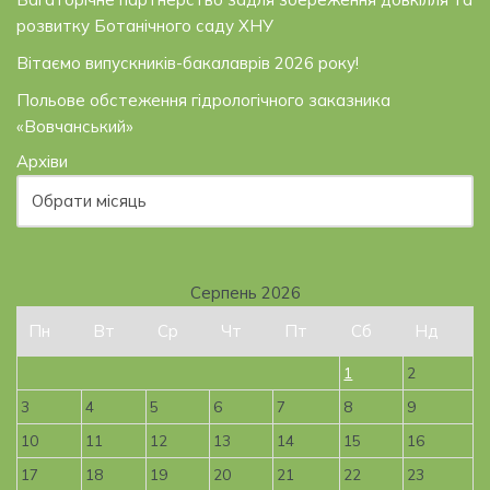
розвитку Ботанічного саду ХНУ
Вітаємо випускників-бакалаврів 2026 року!
Польове обстеження гідрологічного заказника
«Вовчанський»
Архіви
Серпень 2026
Пн
Вт
Ср
Чт
Пт
Сб
Нд
1
2
3
4
5
6
7
8
9
10
11
12
13
14
15
16
17
18
19
20
21
22
23