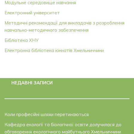
Модульне середовище навчання
Електронний університет
Методичні рекомендації для викладачів з розроблення
навчально-методичного забезпечення
Бібліотека ХНУ
Електронна бібліотека юннатів Хмельниччини
НЕДАВНІ ЗАПИСИ
Коли професійні шляхи перетинаються
Кафедра екології та біологічної освіти долучилася до
обговорення екологічного майбутнього Хмельниччини