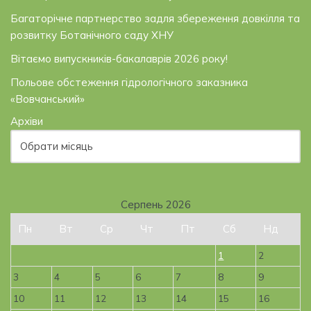
Багаторічне партнерство задля збереження довкілля та
розвитку Ботанічного саду ХНУ
Вітаємо випускників-бакалаврів 2026 року!
Польове обстеження гідрологічного заказника
«Вовчанський»
Архіви
Серпень 2026
Пн
Вт
Ср
Чт
Пт
Сб
Нд
1
2
3
4
5
6
7
8
9
10
11
12
13
14
15
16