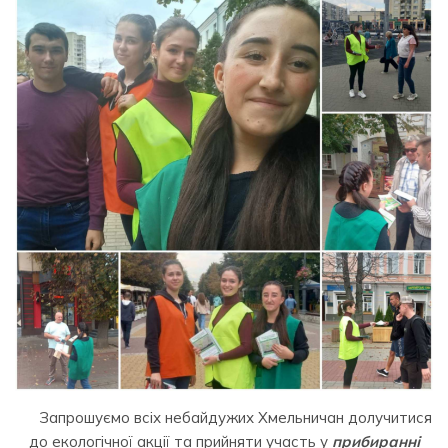
Запрошуємо всіх небайдужих Хмельничан долучитися
до екологічної акції та прийняти участь у
прибиранні