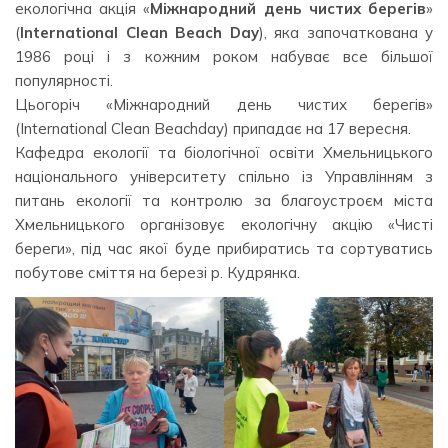
екологічна акція «
Міжнародний день чистих берегів
»
(
International Clean Beach Day
), яка започаткована у
1986 році і з кожним роком набуває все більшої
популярності.
Цьогоріч «Міжнародний день чистих берегів»
(International Clean Beachday) припадає на 17 вересня.
Кафедра екології та біологічної освіти Хмельницького
національного університету спільно із Управлінням з
питань екології та контролю за благоустроєм міста
Хмельницького організовує екологічну акцію «Чисті
береги», під час якої буде прибиратись та сортуватись
побутове сміття на березі р. Кудрянка.