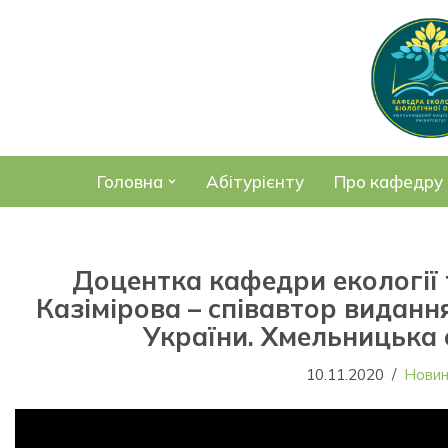
Перейти
до
вмісту
Головна
Абітурієнту
Про кафедру
Доцентка кафедри екології 
Казімірова – співавтор видання
України. Хмельницька 
10.11.2020
Нови