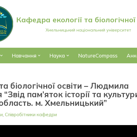
Кафедра екології та біологічної
Хмельницький національний університет
Навчання
Наука
NatureCompass
Анк
та біологічної освіти – Людмила
 “Звід пам’яток історії та культур
область. м. Хмельницький”
ни
,
Співробітники кафедри