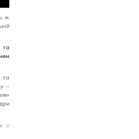
. м.
ькій
 та
ням
ї та
ду –
лля»
едри
сь
у