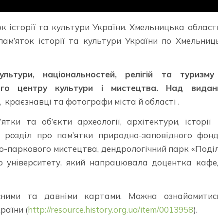
 історії та культури України. Хмельницька область
пам’яток історії та культури України по Хмельниц
льтури, національностей, релігій та туризму
ого центру культури і мистецтва. Над видан
, краєзнавці та фотографи міста й області .
ятки та об’єкти археології, архітектури, історі
 розділ про пам’ятки природно-заповідного фон
во-паркового мистецтва, дендрологічний парк «Поді
о університету, який напрацювала доцентка каф
асними та давніми картами. Можна ознайомити
раїни (
http://resource.history.org.ua/item/0013958
).