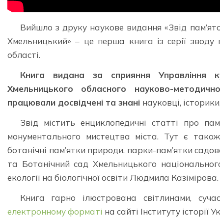
Вийшло з друку наукове видання «Звід пам’яток
Хмельницький» – це перша книга із серії зводу 
області.
Книга видана за сприяння Управління ку
Хмельницького обласного науково-методичн
працювали досвідчені та знані
науковці, історики
Звід містить енциклопедичні статті про пам’
монументального мистецтва міста. Тут є також
ботанічні пам’ятки природи, парки-пам’ятки садо
та Ботанічний сад Хмельницького національног
екології на біологічної освіти Людмила Казімірова.
Книга гарно ілюстрована світлинами, суч
електронному форматі
на сайті Інституту історії Ук