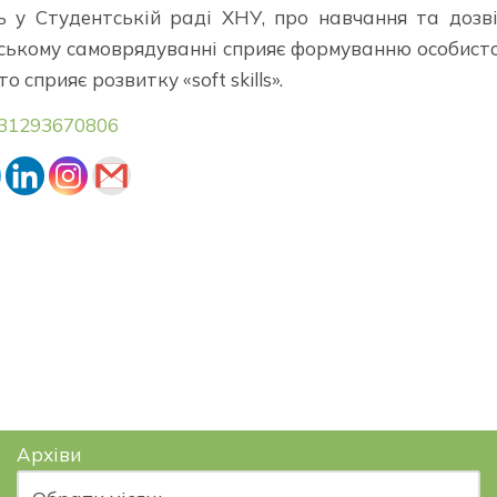
ь у Студентській раді ХНУ, про навчання та дозв
тському самоврядуванні сприяє формуванню особисто
 сприяє розвитку «soft skills».
8431293670806
Архіви