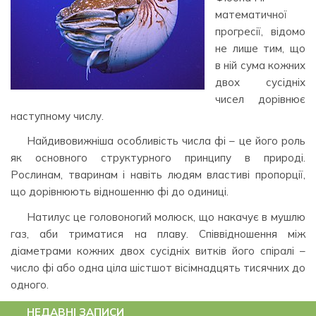
математичної
прогресії, відомо
не лише тим, що
в ній сума кожних
двох сусідніх
чисел дорівнює
наступному числу.
Найдивовижніша особливість числа фі – це його роль
як основного структурного принципу в природі.
Рослинам, тваринам і навіть людям властиві пропорції,
що дорівнюють відношенню фі до одиниці.
Натилус це головоногий молюск, що накачує в мушлю
газ, аби триматися на плаву. Співвідношення між
діаметрами кожних двох сусідніх витків його спіралі –
число фі або одна ціла шістшот вісімнадцять тисячних до
одного.
НЕДАВНІ ЗАПИСИ