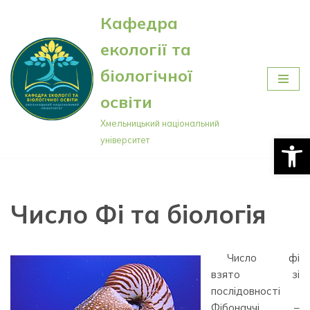
Кафедра
Перейти
екології та
до
вмісту
біологічної
освіти
Хмельницький національний
Відкри
університет
Число Фі та біологія
Число фі
взято зі
послідовності
Фібоначчі –