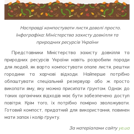
Насправді компостувати листя доволі просто.
Інфографіка: Міністерства захисту довкілля та
природних ресурсів України
Представники Міністерства захисту довкілля та
природних ресурсів України навіть розробили поради
для людей, як варто компостувати опале листя, рештки
городини та харчові відходи. Найперше потрібно
облаштувати спеціальний резервуар або ж просто
викопати яму, яку можна присипати ґрунтом. Однак до
таких органічних відходів має бути забезпечено доступ
повітря. Крім того, їх потрібно помірно зволожувати.
Готовий компост, придатний для використання, повинен
мати запах і колір ґрунту.
За матеріалами сайту
ye.ua