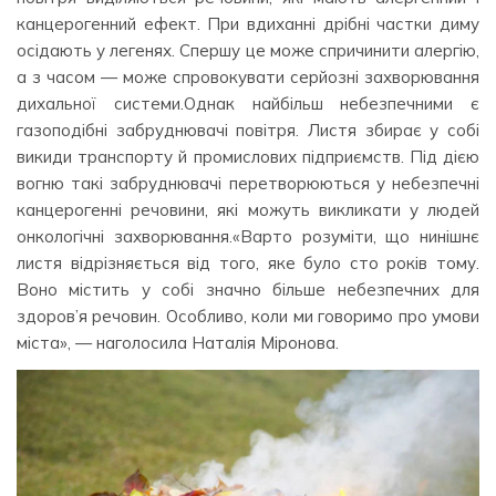
канцерогенний ефект. При вдиханні дрібні частки диму
осідають у легенях. Спершу це може спричинити алергію,
а з часом — може спровокувати серйозні захворювання
дихальної системи.Однак найбільш небезпечними є
газоподібні забруднювачі повітря. Листя збирає у собі
викиди транспорту й промислових підприємств. Під дією
вогню такі забруднювачі перетворюються у небезпечні
канцерогенні речовини, які можуть викликати у людей
онкологічні захворювання.«Варто розуміти, що нинішнє
листя відрізняється від того, яке було сто років тому.
Воно містить у собі значно більше небезпечних для
здоров’я речовин. Особливо, коли ми говоримо про умови
міста», — наголосила Наталія Міронова.