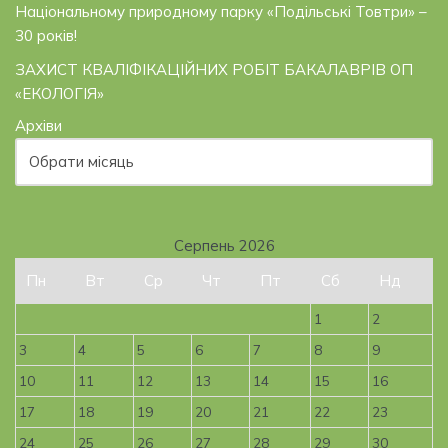
Національному природному парку «Подільські Товтри» –
30 років!
ЗАХИСТ КВАЛІФІКАЦІЙНИХ РОБІТ БАКАЛАВРІВ ОП
«ЕКОЛОГІЯ»
Архіви
Серпень 2026
Пн
Вт
Ср
Чт
Пт
Сб
Нд
1
2
3
4
5
6
7
8
9
10
11
12
13
14
15
16
17
18
19
20
21
22
23
24
25
26
27
28
29
30