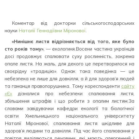
Коментар від докторки сільськогосподарських
науки
Наталії Геннадіївни Міронової
.
«Нинішнє листя відрізняється від того, яке було
сто років тому»
, — екологиня.Восени частина українців
досі продовжує спалювати суху рослинність, зокрема
опале листя. На жаль, для декого це перетворилося на
своєрідну «традицію». Однак така поведінка — це
небезпека не лише для довкілля, а й для здоров’я людей
та гаманця правопорушника. Тому кореспонденти
сайту
«Є»
дізналися про небезпеки спалювання листя,
збільшення штрафів і що робити з опалим листям.За
словами завідувачки кафедри екології та біологічної
освіти Хмельницького національного університету
Наталії Міронової, спалювання листя шкідливе для
здоров’я людини та довкілля. Під час його спалювання у
повітря виділяються речовини, які мають алергенний і