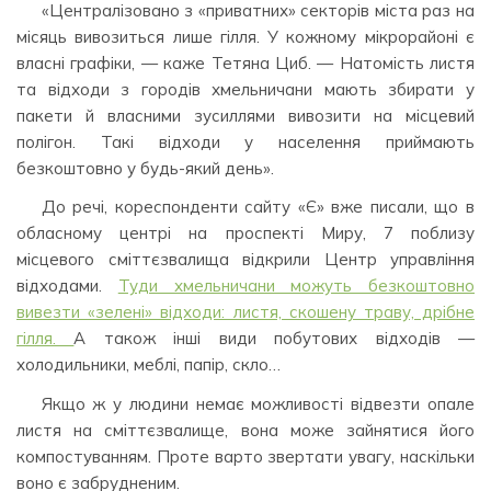
«Централізовано з «приватних» секторів міста раз на
місяць вивозиться лише гілля. У кожному мікрорайоні є
власні графіки, — каже Тетяна Циб. — Натомість листя
та відходи з городів хмельничани мають збирати у
пакети й власними зусиллями вивозити на місцевий
полігон. Такі відходи у населення приймають
безкоштовно у будь-який день».
До речі, кореспонденти сайту «Є» вже писали, що в
обласному центрі на проспекті Миру, 7 поблизу
місцевого сміттєзвалища відкрили Центр управління
відходами.
Туди хмельничани можуть безкоштовно
вивезти «зелені» відходи: листя, скошену траву, дрібне
гілля.
А також інші види побутових відходів —
холодильники, меблі, папір, скло…
Якщо ж у людини немає можливості відвезти опале
листя на сміттєзвалище, вона може зайнятися його
компостуванням. Проте варто звертати увагу, наскільки
воно є забрудненим.