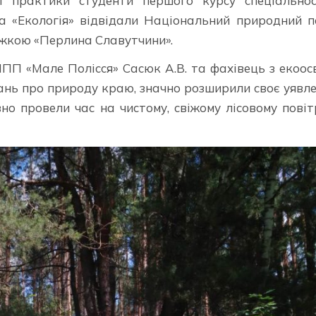
ої практики студенти першого курсу спеціальнос
та «Екологія» відвідали Національний природний 
тежкою «Перлина Славутчини».
НПП «Мале Полісся» Сасюк А.В. та фахівець з екоос
ань про природу краю, значно розширили своє уявл
но провели час на чистому, свіжому лісовому повіт