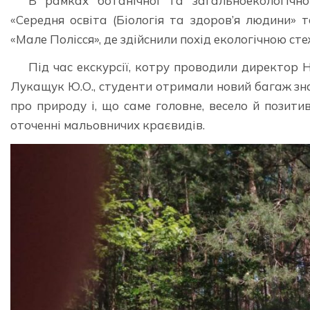
В рамках ботанічної та загальноекологічн
«Середня освіта (Біологія та здоров’я людини» 
«Мале Полісся», де здійснили похід екологічною с
Під час екскурсії, котру проводили директор 
Лукащук Ю.О., студенти отримали новий багаж зн
про природу і, що саме головне, весело й позитив
оточенні мальовничих краєвидів.