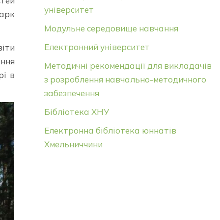
тей
університет
парк
Модульне середовище навчання
Електронний університет
віти
ення
Методичні рекомендації для викладачів
рі в
з розроблення навчально-методичного
забезпечення
Бібліотека ХНУ
Електронна бібліотека юннатів
Хмельниччини