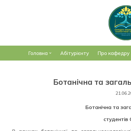
Перейти
до
вмісту
Головна
Абітурієнту
Про кафедру
Ботанічна та загал
21.06.
Ботанічна та заг
студентів