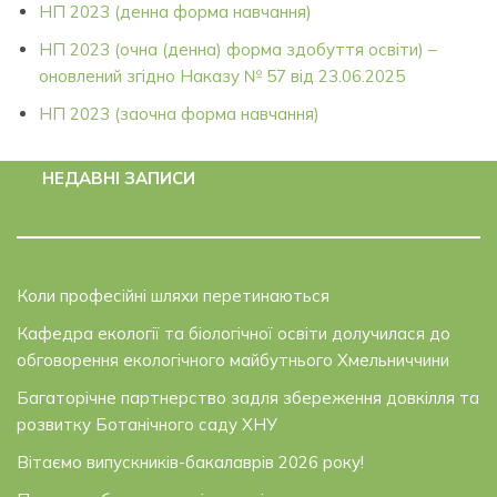
НП 2023 (денна форма навчання)
НП 2023 (очна (денна) форма здобуття освіти) –
оновлений згідно Наказу № 57 від 23.06.2025
НП 2023 (заочна форма навчання)
НЕДАВНІ ЗАПИСИ
Коли професійні шляхи перетинаються
Кафедра екології та біологічної освіти долучилася до
обговорення екологічного майбутнього Хмельниччини
Багаторічне партнерство задля збереження довкілля та
розвитку Ботанічного саду ХНУ
Вітаємо випускників-бакалаврів 2026 року!