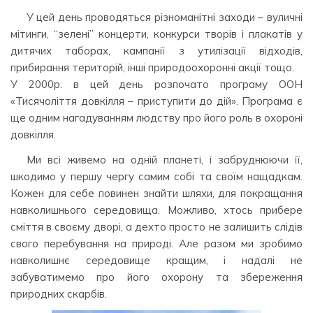
У цей день проводяться різноманітні заходи – вуличні
мітинги, “зелені” концерти, конкурси творів і плакатів у
дитячих таборах, кампанії з утилізації відходів,
прибирання територій, інші природоохоронні акції тощо.
У 2000р. в цей день розпочато програму ООН
«Тисячоліття довкілля – приступити до дій». Програма є
ще одним нагадуванням людству про його роль в охороні
довкілля.
Ми всі живемо на одній планеті, і забруднюючи її,
шкодимо у першу чергу самим собі та своїм нащадкам.
Кожен для себе повинен знайти шляхи, для покращання
навколишнього середовища. Можливо, хтось прибере
сміття в своєму дворі, а дехто просто не залишить слідів
свого перебування на природі. Але разом ми зробимо
навколишнє середовище кращим, і надалі не
забуватимемо про його охорону та збереження
природних скарбів.