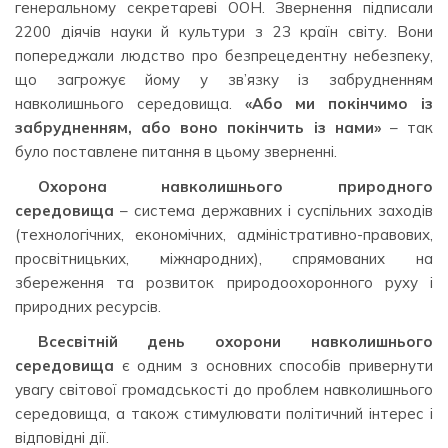
генеральному секретареві ООН. Звернення підписали
2200 діячів науки й культури з 23 країн світу. Вони
попереджали людство про безпрецедентну небезпеку,
що загрожує йому у зв’язку із забрудненням
навколишнього середовища.
«Або ми покінчимо із
забрудненням, або воно покінчить із нами»
– так
було поставлене питання в цьому зверненні.
Охорона навколишнього природного
середовища
– система державних і суспільних заходів
(технологічних, економічних, адміністративно-правових,
просвітницьких, міжнародних), спрямованих на
збереження та розвиток природоохоронного руху і
природних ресурсів.
Всесвітній день охорони навколишнього
середовища
є одним з основних способів привернути
увагу світової громадськості до проблем навколишнього
середовища, а також стимулювати політичний інтерес і
відповідні дії.