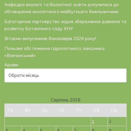
Кафедра екології та біологічної освіти долучилася до
обговорення екологічного майбутнього Хмельниччини
Багаторічне партнерство задля збереження довкілля та
розвитку Ботанічного саду ХНУ
Вітаємо випускників-бакалаврів 2026 року!
Польове обстеження гідрологічного заказника
«Вовчанський»
Архіви
Серпень 2026
Пн
Вт
Ср
Чт
Пт
Сб
Нд
1
2
3
4
5
6
7
8
9