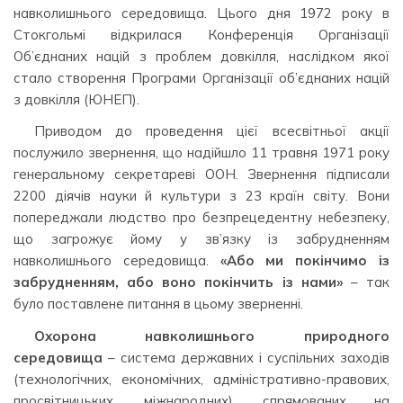
навколишнього середовища. Цього дня 1972 року в
Стокгольмі відкрилася Конференція Організації
Об’єднаних націй з проблем довкілля, наслідком якої
стало створення Програми Організації об’єднаних націй
з довкілля (ЮНЕП).
Приводом до проведення цієї всесвітньої акції
послужило звернення, що надійшло 11 травня 1971 року
генеральному секретареві ООН. Звернення підписали
2200 діячів науки й культури з 23 країн світу. Вони
попереджали людство про безпрецедентну небезпеку,
що загрожує йому у зв’язку із забрудненням
навколишнього середовища.
«Або ми покінчимо із
забрудненням, або воно покінчить із нами»
– так
було поставлене питання в цьому зверненні.
Охорона навколишнього природного
середовища
– система державних і суспільних заходів
(технологічних, економічних, адміністративно-правових,
просвітницьких, міжнародних), спрямованих на