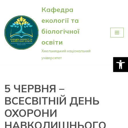
Кафедра
Перейти
екології та
до
вмісту
біологічної
освіти
Хмельницький національний
Відкри
університет
5 ЧЕРВНЯ –
ВСЕСВІТНІЙ ДЕНЬ
ОХОРОНИ
НАВКОЛИШНЬОГО