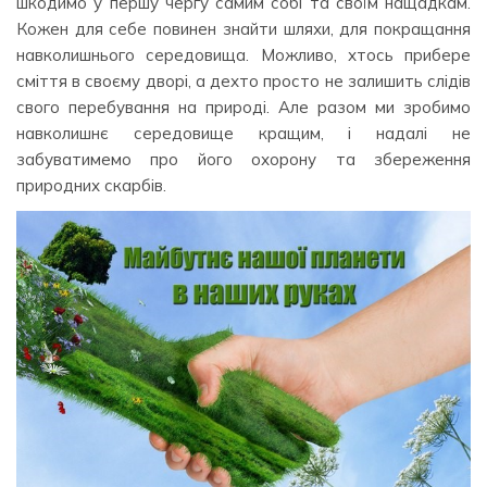
шкодимо у першу чергу самим собі та своїм нащадкам.
Кожен для себе повинен знайти шляхи, для покращання
навколишнього середовища. Можливо, хтось прибере
сміття в своєму дворі, а дехто просто не залишить слідів
свого перебування на природі. Але разом ми зробимо
навколишнє середовище кращим, і надалі не
забуватимемо про його охорону та збереження
природних скарбів.