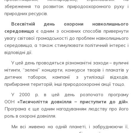
збереження та розвиток природоохоронного руху і
природних ресурсів.
Всесвітній день охорони навколишнього
середовища
є одним з основних способів привернути
увагу світової громадськості до проблем навколишнього
середовища, а також стимулювати політичний інтерес і
відповідні дії.
У цей день проводяться різноманітні заходи – вуличні
мітинги, “зелені” концерти, конкурси творів і плакатів у
дитячих таборах, кампанії з утилізації відходів,
прибирання територій, інші природоохоронні акції тощо.
У 2000 р. в цей день розпочато програму
ООН
«Тисячоліття довкілля – приступити до дій»
.
Програма є ще одним нагадуванням людству про його
роль в охороні довкілля.
Ми всі живемо на одній планеті, і забруднюючи її,