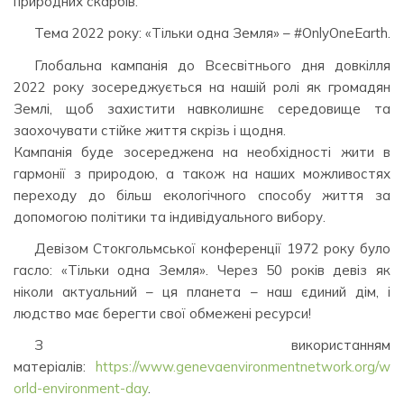
природних скарбів.
Тема 2022 року: «Тільки одна Земля» – #OnlyOneEarth.
Глобальна кампанія до Всесвітнього дня довкілля
2022 року зосереджується на нашій ролі як громадян
Землі, щоб захистити навколишнє середовище та
заохочувати стійке життя скрізь і щодня.
Кампанія буде зосереджена на необхідності жити в
гармонії з природою, а також на наших можливостях
переходу до більш екологічного способу життя за
допомогою політики та індивідуального вибору.
Девізом Стокгольмської конференції 1972 року було
гасло: «Тільки одна Земля». Через 50 років девіз як
ніколи актуальний – ця планета – наш єдиний дім, і
людство має берегти свої обмежені ресурси!
З використанням
матеріалів:
https://www.genevaenvironmentnetwork.org/w
orld-environment-day
.