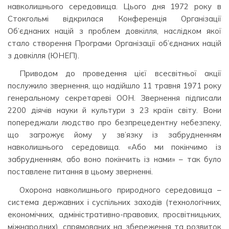
навколишнього середовища. Цього дня 1972 року в
Стокгольмі відкрилася Конференція Організації
Об’єднаних націй з проблем довкілля, наслідком якої
стало створення Програми Організації об’єднаних націй
з довкілля (ЮНЕП).
Приводом до проведення цієї всесвітньої акції
послужило звернення, що надійшло 11 травня 1971 року
генеральному секретареві ООН. Звернення підписали
2200 діячів науки й культури з 23 країн світу. Вони
попереджали людство про безпрецедентну небезпеку,
що загрожує йому у зв’язку із забрудненням
навколишнього середовища. «Або ми покінчимо із
забрудненням, або воно покінчить із нами» – так було
поставлене питання в цьому зверненні.
Охорона навколишнього природного середовища –
система державних і суспільних заходів (технологічних,
економічних, адміністративно-правових, просвітницьких,
міжнародних), спрямованих на збереження та розвиток