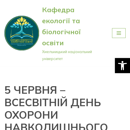
Кафедра
Перейти
екології та
до
вмісту
біологічної
освіти
Хмельницький національний
Відкри
університет
5 ЧЕРВНЯ –
ВСЕСВІТНІЙ ДЕНЬ
ОХОРОНИ
НАВКОЛИШНЬОГО