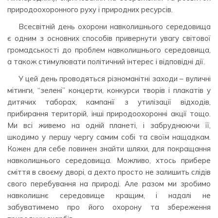
природоохоронного руху і природних ресурсів.
Всесвітній день охорони навколишнього середовища
є одним з основних способів привернути увагу світової
громадськості до проблем навколишнього середовища,
а також стимулювати політичний інтерес і відповідні дії.
У цей день проводяться різноманітні заходи – вуличні
мітинги, “зелені” концерти, конкурси творів і плакатів у
дитячих таборах, кампанії з утилізації відходів,
прибирання територій, інші природоохоронні акції тощо.
Ми всі живемо на одній планеті, і забруднюючи її,
шкодимо у першу чергу самим собі та своїм нащадкам.
Кожен для себе повинен знайти шляхи, для покращання
навколишнього середовища. Можливо, хтось прибере
сміття в своєму дворі, а дехто просто не залишить слідів
свого перебування на природі. Але разом ми зробимо
навколишнє середовище кращим, і надалі не
забуватимемо про його охорону та збереження