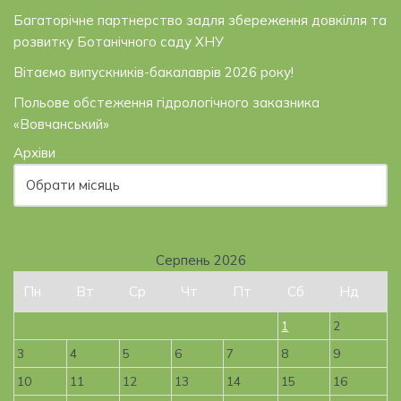
Багаторічне партнерство задля збереження довкілля та
розвитку Ботанічного саду ХНУ
Вітаємо випускників-бакалаврів 2026 року!
Польове обстеження гідрологічного заказника
«Вовчанський»
Архіви
Серпень 2026
Пн
Вт
Ср
Чт
Пт
Сб
Нд
1
2
3
4
5
6
7
8
9
10
11
12
13
14
15
16