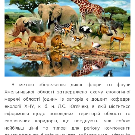
З метою збереження дикої флори та фауни
Хмельницької області затверджено схему екологічної
мережі області (одним із авторів є доцент кафедри
екології ХНУ, к. б. н. Л.С. Юглічек), в якій міститься
інформація щодо заповідних територій області та
екологічних коридорів, що поєднують між собою
найбільш цінні та типові для регіону компоненти