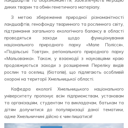
ландшафтів та біорізноманіття, забезпечують міграцію
диких тварин та обмін генетичного матеріалу.
З метою збереження природної різноманітності
ландшафтів, генофонду тваринного та рослинного світу,
підтримання загального екологічного балансу в області
проводяться заходи щодо функціонування
національного природного парку «Мале Полісся»,
«Подільські Товтри», регіонального природного парку
«Мальованка». Також, у взаємодії з науковцями краю
продовжуються заходи з розширення Переліку видів
рослин та оселищ (біотопів), що підлягають особливій
охороні на території Хмельницької області.
Кафедра екології Хмельницького національного
університету пропонує всім підприємствам, установам
та організаціям, студентам та викладачам, батькам та
дітям долучитися до популяризації даної тематики,
адже Хмельниччині дійсно є чим пишатися!