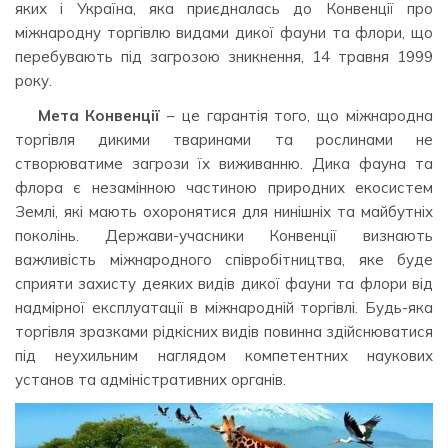
яких і Україна, яка приєдналась до Конвенції про
міжнародну торгівлю видами дикої фауни та флори, що
перебувають під загрозою зникнення, 14 травня 1999
року.
Мета Конвенції
– це гарантія того, що міжнародна
торгівля дикими тваринами та рослинами не
створюватиме загрози їх виживанню. Дика фауна та
флора є незамінною частиною природних екосистем
Землі, які мають охоронятися для нинішніх та майбутніх
поколінь. Держави-учасники Конвенції визнають
важливість міжнародного співробітництва, яке буде
сприяти захисту деяких видів дикої фауни та флори від
надмірної експлуатації в міжнародній торгівлі. Будь-яка
торгівля зразками рідкісних видів повинна здійснюватися
під неухильним наглядом компетентних наукових
установ та адміністративних органів.