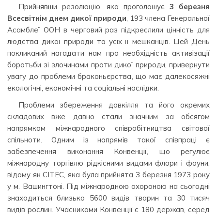
Прийнявши резолюцію, яка проголошує
3 березня
Всесвітнім днем дикої природи
, 193 члена Генеральної
Асамблеї ООН в черговий раз підкреслили цінність для
людства дикої природи та усіх її мешканців. Цей День
покликаний нагадати нам про необхідність активізації
боротьби зі злочинами проти дикої природи, привернути
увагу до проблеми браконьєрства, що має далекосяжні
екологічні, економічні та соціальні наслідки.
Проблеми збереження довкілля та його окремих
складових вже давно стали значним за обсягом
напрямком міжнародного співробітництва світової
спільноти. Одним із напрямів такої співпраці є
забезпечення виконання Конвенції, що регулює
міжнародну торгівлю рідкісними видами флори і фауни,
відому як СІТЕС, яка була прийнята 3 березня 1973 року
у м. Вашингтоні. Під міжнародною охороною на сьогодні
знаходиться близько 5600 видів тварин та 30 тисяч
видів рослин. Учасниками Конвенції є 180 держав, серед