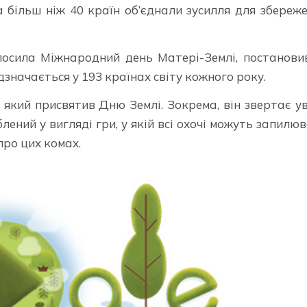
а більш ніж 40 країн об’єднали зусилля для збереж
лосила Міжнародний день Матері-Землі, постанов
дзначається у 193 країнах світу кожного року.
 який присвятив Дню Землі. Зокрема, він звертає у
ений у вигляді гри, у якій всі охочі можуть запилю
про цих комах.