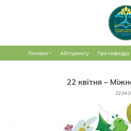
Перейти
до
вмісту
Головна
Абітурієнту
Про кафедру
22 квітня – Між
22.04.