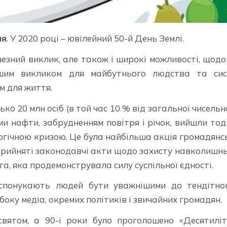
ня
. У 2020 році – ювілейний 50-й День Землі.
ичезний виклик, але також і широкі можливості, щодо
ьшим викликом для майбутнього людства та сис
м для життя.
ко 20 млн осіб (в той час 10 % від загальної чисельн
и нафти, забрудненням повітря і річок, вийшли тод
ологічною кризою. Це була найбільша акція громадянс
 прийняті законодавчі акти щодо захисту навколишн
га, яка продемонструвала силу суспільної єдності.
 спонукають людей бути уважнішими до тендітно
оку медіа, окремих політиків і звичайних громадян.
вятом, а 90-і роки було проголошено «Десятилі