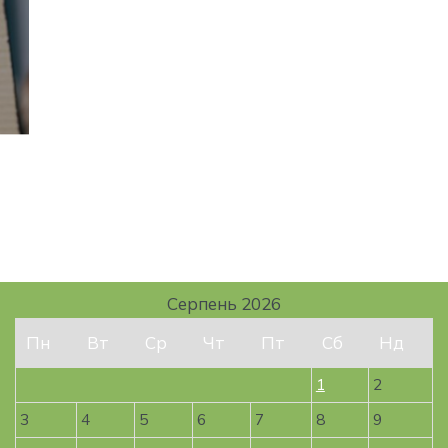
Серпень 2026
Пн
Вт
Ср
Чт
Пт
Сб
Нд
1
2
3
4
5
6
7
8
9