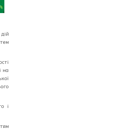
 дій
тем
ості
і на
ької
ього
го і
ттям