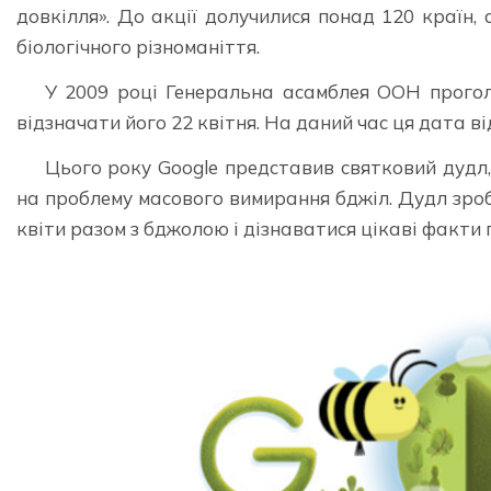
довкілля». До акції долучилися понад 120 країн, 
біологічного різноманіття.
У 2009 році Генеральна асамблея ООН прого
відзначати його 22 квітня. На даний час ця дата ві
Цього року Google представив святковий дудл,
на проблему масового вимирання бджіл. Дудл зробл
квіти разом з бджолою і дізнаватися цікаві факти 