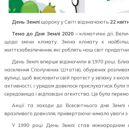
День Землі
щороку у Світі відзначають
22 квіт
Тема до Дня Землі 2020
– кліматичні дії. Вел
щодо зміни клімату. Зміна клімату є найбіл
життєзабезпечення, які роблять наш світ придатни
День Землі вперше відзначили в 1970 році. Близь
населення Сполучених Штатів), обурених розливам
вулиці, щоб висловити свій протест у зв’язку з ек
активності, і урядам довелося прислухатися: були
середовища і відповідні агентства. Це була перемо
Акції та заходи до Всесвітнього дня Землі
вразливого довкілля, привертаючи чимало уваги з б
У 1990 році День Землі став міжнародним с