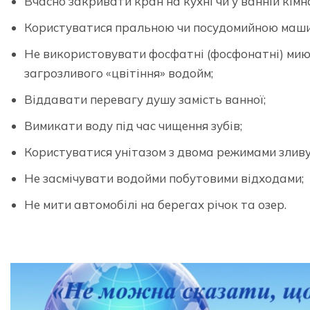
Вчасно закривати кран на кухні чи у ванній кімна
Користуватися пральною чи посудомийною маш
Не використовувати фосфатні (фосфонатні) миюч
загрозливого «цвітіння» водойм;
Віддавати перевагу душу замість ванної;
Вимикати воду під час чищення зубів;
Користуватися унітазом з двома режимами зливу
Не засмічувати водойми побутовими відходами;
Не мити автомобілі на берегах річок та озер.