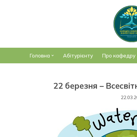
Перейти
до
вмісту
Головна
Абітурієнту
Про кафедру
22 березня – Всесвіт
22.03.