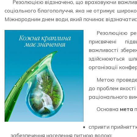
Резолюцією відзначено, що враховуючи важливіс
соціального благополуччя, яка не отримує широко
Міжнародним днем води, який починає відзначатися
Резолюцією ре
присвячені під
важливості збере
здійснюються шля
організації конфер
Метою проведен
до проблем якості 
раціонального ви
Основна
мета
п
сприяти прийняттю
забезпечення населення питною водою;