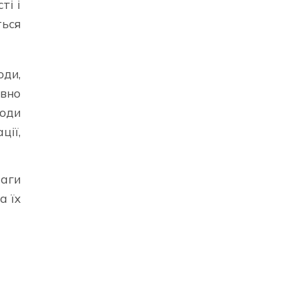
ті і
ться
ди,
вно
ходи
ції,
ваги
а їх