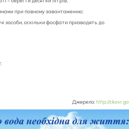
ті – берегти десятки літрів;
инами при повному завантаженню;
і засоби, оскільки фосфати призводять до
;
Джерело:
http://ckovr.go