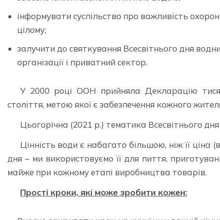
інформувати суспільство про важливість охорони 
цілому;
залучити до святкування Всесвітнього дня водни
організації і приватний сектор.
У 2000 році ООН прийняла Декларацію тисяч
століття, метою якої є забезпечення кожного жите
Цьогорічна (2021 р.) тематика Всесвітнього дн
Цінність води є набагато більшою, ніж її ціна 
дня – ми використовуємо її для пиття, приготуван
майже при кожному етапі виробництва товарів.
Прості кроки, які може зробити кожен: