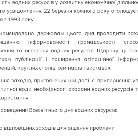
ть водних ресурсів у розвитку економічної діяльнос
го усвідомлення, 22 березня кожного року оголошує
 з 1993 року.
комендовано державам цього дня проводити захо
вищенню інформованості громадськості стосо
ження та освоєння водних ресурсів. Щороку, ці за
хом публікації і поширення агітаційної інформа
енцій, круглих столів, семінарів і виставок.
ня заходів, присвячених цій даті, є привернення у
питної води, необхідності охорони водних ресурсів т
користання.
роведення Всесвітнього дня водних ресурсів:
 відповідних заходів для рішення проблеми