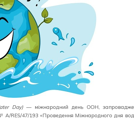
ter
Day
)
— міжнародний день ООН, запровадже
№ А/RES/47/193 «Проведення Міжнародного дня во