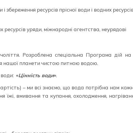
і збереження ресурсів прісної води і водних ресурсів
х ресурсів уряди, міжнародні агентства, неурядові
оліття. Розроблена спеціальна Програма дій на
ля нашої планети чистою питною водою.
я води:
«
Цінність води
»
.
(вартість) – ми всі знаємо, що вода потрібна нам кож
ня їжі, вмивання та купання, охолодження, нагріван