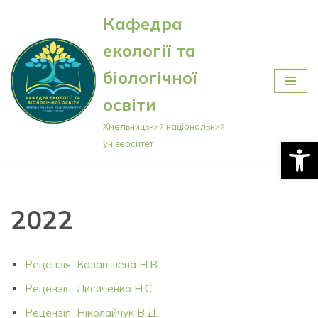
Кафедра
Перейти
екології та
до
вмісту
біологічної
освіти
Хмельницький національний
Відкри
університет
2022
Рецензія Казанішена Н.В.
Рецензiя Лисиченко Н.С.
Рецензія Ніколайчук В.Д.