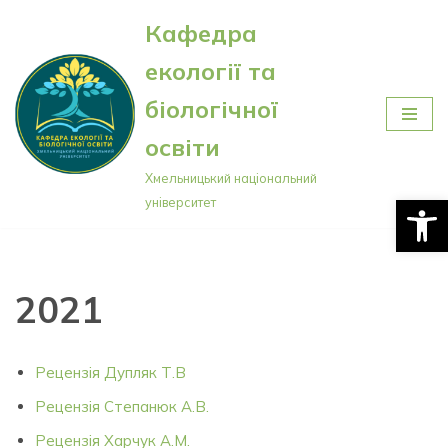
Кафедра
Перейти
екології та
до
вмісту
біологічної
освіти
Хмельницький національний
Відкри
університет
2021
Рецензія Дупляк Т.В
Рецензія Степанюк А.В.
Рецензія Харчук А.М.