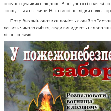
винуватцем яких є людина. В результаті пожежі ліс
знищується все живе. Негативні наслідки пожеж п
Потрібно змінювати свідомість людей та їх ставл
лежить чимало сміття, люди викидають недопалки, 
лісові пожежі.