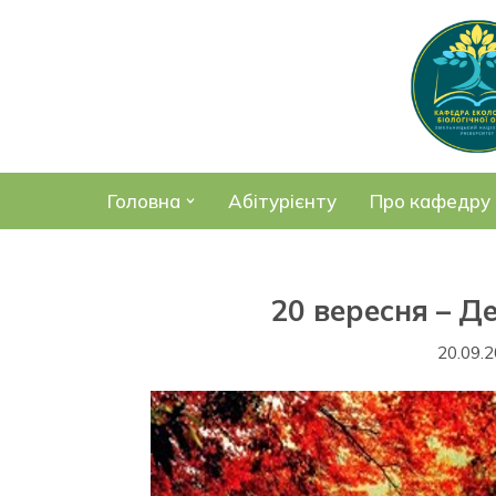
Перейти
до
вмісту
Головна
Абітурієнту
Про кафедру
20 вересня – Д
20.09.