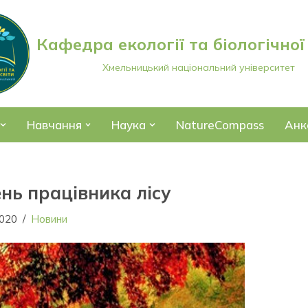
Кафедра екології та біологічної
Хмельницький національний університет
Навчання
Наука
NatureCompass
Анк
ень працівника лісу
2020
Новини