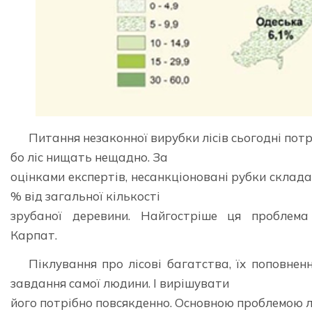
Питання незаконної вирубки лісів сьогодні потр
бо ліс нищать нещадно. За
оцінками експертів, несанкціоновані рубки склада
% від загальної кількості
зрубаної деревини. Найгостріше ця проблема 
Карпат.
Піклування про лісові багатства, їх поповнен
завдання самої людини. І вирішувати
його потрібно повсякденно. Основною проблемою ліс