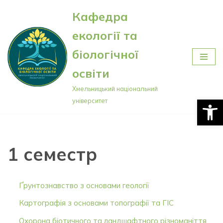
Кафедра
Перейти
екології та
до
вмісту
біологічної
освіти
Хмельницький національний
Відкри
університет
1 семестр
Ґрунтознавство з основами геології
Картографія з основами топографії та ГІС
Охорона біотичного та ландшафтного різноманіття