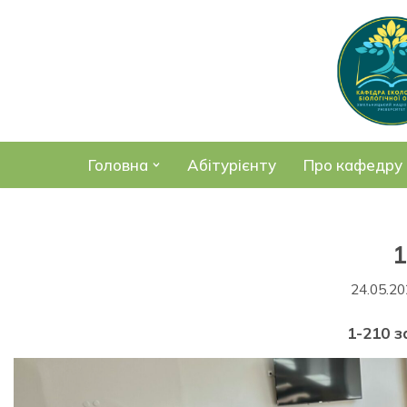
Перейти
до
вмісту
Головна
Абітурієнту
Про кафедру
1
24.05.2
1-210 